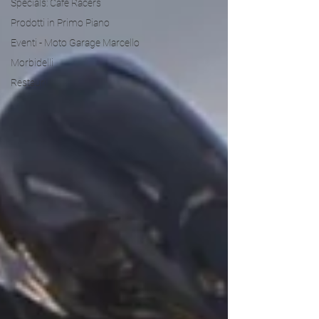
Specials: Cafe Racers
Prodotti in Primo Piano
Eventi - Moto Garage Marcello
Morbidelli
Restauri