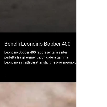
Benelli Leoncino Bobber 400
Leoncino Bobber 400 rappresenta la sintesi
perfetta tra gli elementi iconici della gamma
Leoncino e i tratti caratteristici che provengono dal
settore custom/cruiser, qui reinterpretati dal Centro
Stile Benelli. Ideale per l’uso urbano e per i viaggi
fuori porta a breve e medio raggio, Leoncino Bobber
garantisce un grande divertimento alla guida, unito