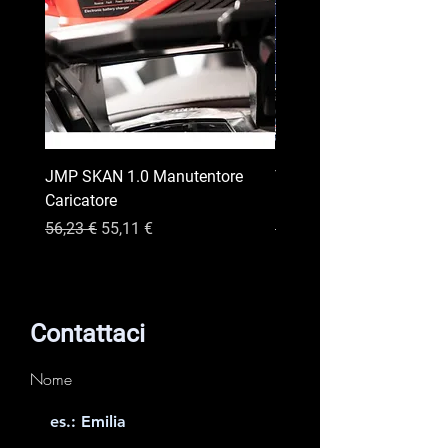
JMP SKAN 1.0 Manutentore
TECMATE CHARGER SO
Caricatore
DUO 20W
Prezzo regolare
Prezzo scontato
Prezzo regolare
56,23 €
55,11 €
193,11 €
Contattaci
Nome