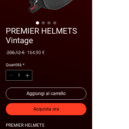
PREMIER HELMETS
Vintage
Prezzo
Prezzo
 206,12 € 
164,90 €
regolare
scontato
Quantità
*
Aggiungi al carrello
Acquista ora
PREMIER HELMETS