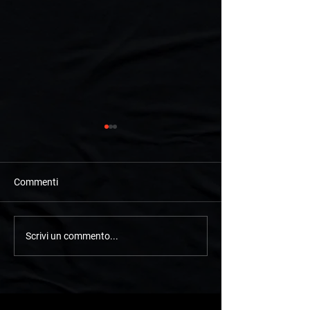
Commenti
BMW R65 Monolever
Honda Cx 500 C
Scrivi un commento...