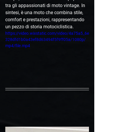
tra gli appassionati di moto vintage. In 
sintesi, è una moto che combina stile, 
comfort e prestazioni, rappresentando 
un pezzo di storia motociclistica.
https://video.wixstatic.com/video/4a75a5_6e
328dfd1b0a43ef8d63494f5f9ff05a/1080p/
mp4/file.mp4