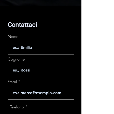
al cuore
Contattaci
Nome
Cognome
Email
Telefono